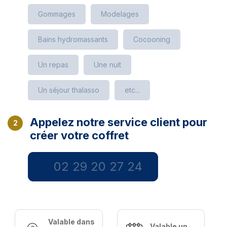
Gommages
Modelages
Bains hydromassants
Cocooning
Un repas
Une nuit
Un séjour thalasso
etc...
Appelez notre service client pour
2
créer votre coffret
02 29 20 27 24
Valable dans
Valable un