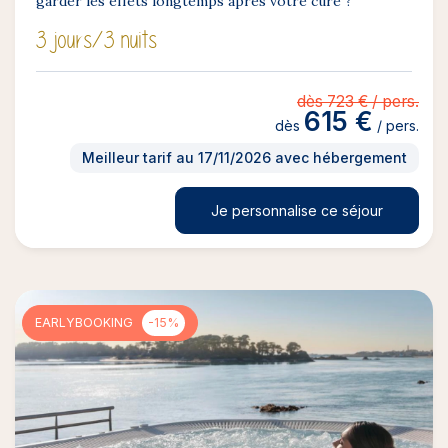
garder les effets longtemps après votre cure ?
3 jours
/3 nuits
dès 723 € / pers.
615 €
dès
/ pers.
Meilleur tarif au 17/11/2026 avec hébergement
Je personnalise ce séjour
EARLYBOOKING
-15%