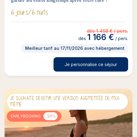
garder les effets longtemps après votre cure ?
6 jours
/6 nuits
dès 1 458 € / pers.
1 166 €
dès
/ pers.
Meilleur tarif au 17/11/2026 avec hébergement
Je personnalise ce séjour
JE SOUHAITE DEVENIR UNE VERSION AUGMENTÉE DE MOI-
MÊME
EARLYBOOKING
-20%