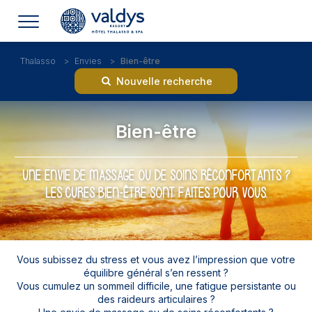
Thalasso
Envies
Bien-être
Nouvelle recherche
Bien-être
UNE ENVIE DE MASSAGE OU DE SOINS RÉCONFORTANTS ?
LES CURES BIEN-ÊTRE SONT FAITES POUR VOUS.
Vous subissez du stress et vous avez l’impression que votre
équilibre général s’en ressent ?
Vous cumulez un sommeil difficile, une fatigue persistante ou
des raideurs articulaires ?