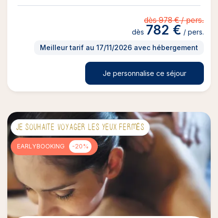
dès 978 € / pers.
782 €
dès
/ pers.
Meilleur tarif au 17/11/2026 avec hébergement
Je personnalise ce séjour
JE SOUHAITE VOYAGER LES YEUX FERMÉS
EARLYBOOKING
-20%