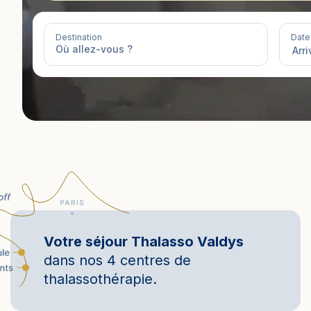
Selon vos envies
Bien-être
Santé
Minceur
Sur-mesure
Destination
Date
Votre séjour Thalasso Valdys
dans nos 4 centres de
thalassothérapie.