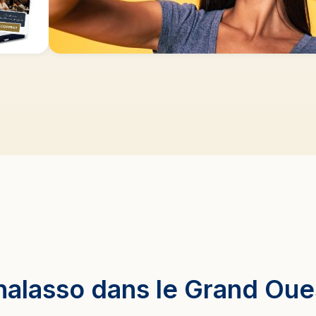
ès 99€
Jusqu'à -20
Early booking
RÉSERVEZ À PRIX RÉDUIT 2 MOIS À
L'AVANCE
J'en profite
thalasso dans le Grand Oue