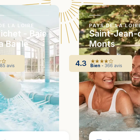
DE LA LOIRE
PAYS DE LA LOIR
ichet - Baie
Saint-Jean-
a Baule
Monts
4.3
285
avis
Bien
-
366
avis