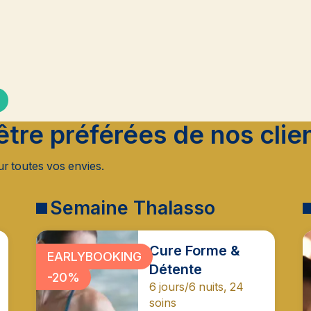
être préférées de nos clie
r toutes vos envies.
Semaine Thalasso
Cure Forme &
EARLYBOOKING
Détente
-20%
6 jours/6 nuits, 24
soins