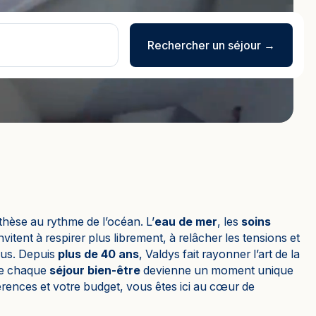
Le bien-être grand large
ade 1 à 2 jours
Journée détente
Rechercher un séjour →
nthèse au rythme de l’océan. L’
eau de mer
, les
soins
nvitent à respirer plus librement, à relâcher les tensions et
vous. Depuis
plus de 40 ans
, Valdys fait rayonner l’art de la
ue chaque
séjour bien-être
devienne un moment unique
férences et votre budget, vous êtes ici au cœur de