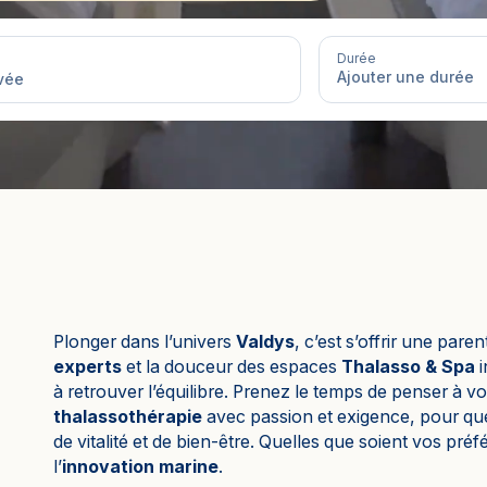
Le bien-être so chic
Selon votre durée
Cure de 6 jours et plus
Mini-cure 3 à 5 jours
Escap
Durée
Plonger dans l’univers
Valdys
, c’est s’offrir une pare
experts
et la douceur des espaces
Thalasso & Spa
i
à retrouver l’équilibre. Prenez le temps de penser à 
thalassothérapie
avec passion et exigence, pour q
de vitalité et de bien-être. Quelles que soient vos pré
l’
innovation marine
.