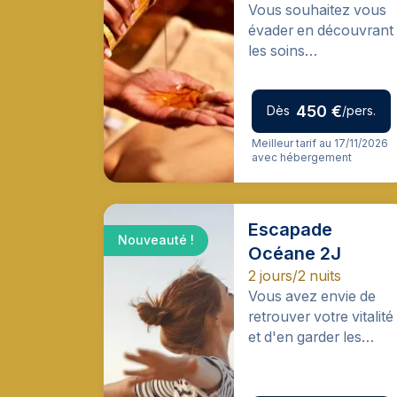
Vous souhaitez vous
évader en découvrant
les soins
ayurvédiques pour un
moment suspendu,
450 €
hors du temps ?
Dès
/pers.
Meilleur tarif au 17/11/2026
avec hébergement
Escapade
Nouveauté !
Océane 2J
2 jours/2 nuits
Vous avez envie de
retrouver votre vitalité
et d'en garder les
effets longtemps
après votre cure ?