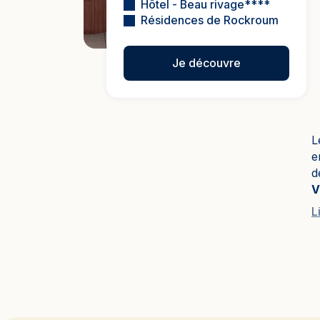
Hôtel - Beau rivage****
Résidences de Rockroum
Je découvre
L
e
d
V