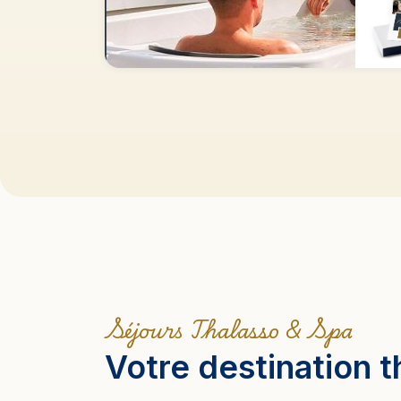
D
Idées Cadeaux
COFFRETS THALASSO & SPA
VALABLES 1 AN
J'en profite
Séjours Thalasso & Spa
Votre destination 