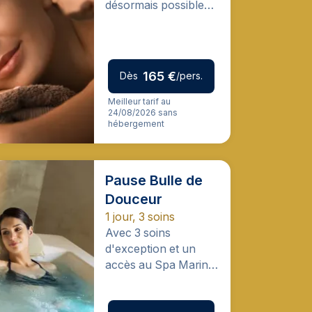
désormais possible
avec ce Rituel
d'exception.
165 €
Dès
/pers.
Meilleur tarif au
24/08/2026 sans
hébergement
Pause Bulle de
Douceur
1 jour, 3 soins
Avec 3 soins
d'exception et un
accès au Spa Marin
inclus, votre journée
sera réussie.