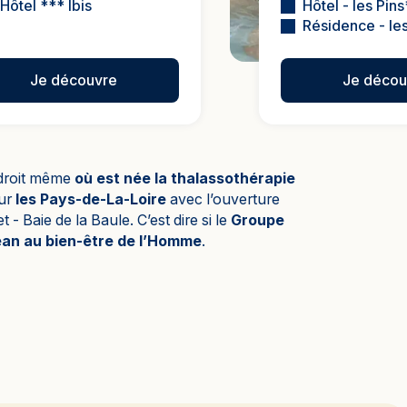
Hôtel *** Ibis
Hôtel - les Pin
Résidence - les
Je découvre
Je décou
endroit même
où est née la thalassothérapie
sur
les Pays-de-La-Loire
avec l’ouverture
 Baie de la Baule. C’est dire si le
Groupe
océan au bien-être de l’Homme
.