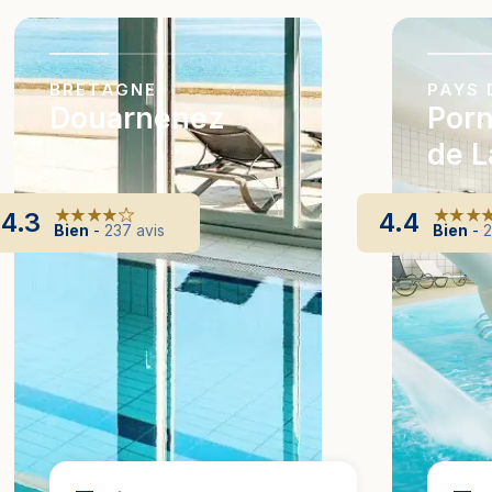
BRETAGNE
PAYS 
Douarnenez
Porn
de L
4.3
4.4
Bien
-
237
avis
Bien
-