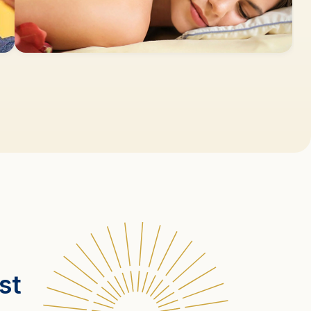
%
Jusqu'à -55€ /jour
Offre Solo
VENEZ SEUL(E) SANS
SUPPLÉMENT SINGLE
J'en profite
st