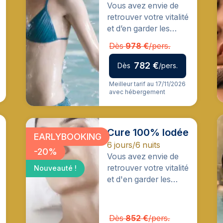
Vous avez envie de
retrouver votre vitalité
et d’en garder les
effets longtemps
Dès
978 €
/pers.
après votre cure ?
782 €
Dès
/pers.
Meilleur tarif au 17/11/2026
avec hébergement
Cure 100% Iodée
EARLYBOOKING
6 jours/6 nuits
-20%
Vous avez envie de
retrouver votre vitalité
Nouveauté !
et d'en garder les
effets longtemps
après votre cure ?
Dès
852 €
/pers.